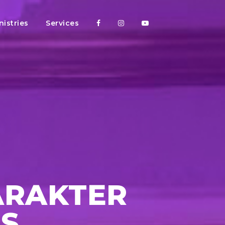
nistries
Services
ARAKTER
US